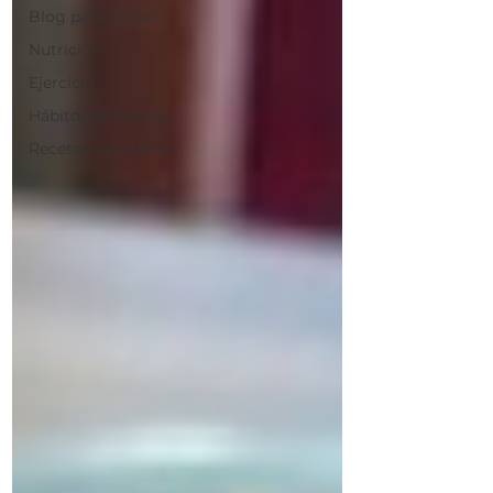
Blog para iniciar
Nutrición
Ejercicio
Hábitos en familia
Recetas saludables