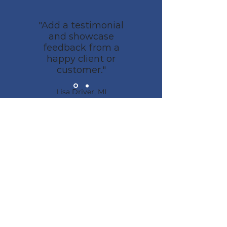
"Add a testimonial
and showcase
feedback from a
happy client or
customer."
Lisa Driver, MI