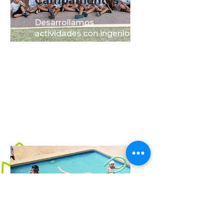
Campamentos
Desarrollamos
actividades con ingenio
para proporcionar a los
niños experiencias
entretenidas en las que
también sea posible el
aprendizaje, innovación y
diversión.