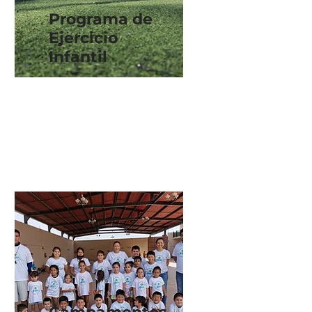
Programa de
Ejercicio
Infantil
Programas de ejercicio
especializado para tu
pequeño acorde a él/ella
y sus intereses.