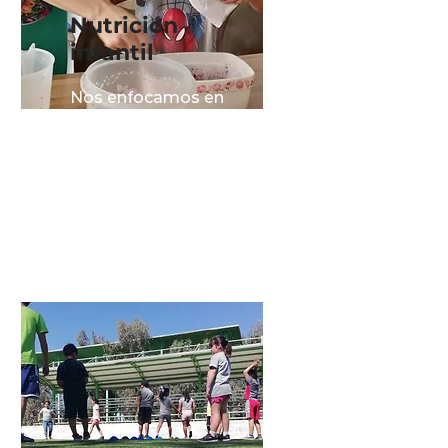
Nutrición
infantil
Nos enfocamos en
brindar soluciones y
asesorías personalizadas
a niños para lograr un
mejor desarrollo físico e
intelectual.