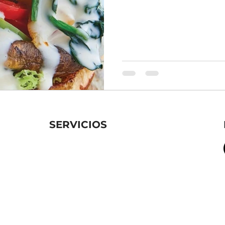
SERVICIOS
Programa Diversión, Ejercicio y
Nutrición Infantil
Programa Nutrición Empresarial en
mpestre,
Movimiento
 México
m
Programa de Nutrición
Programa de Ejercicio