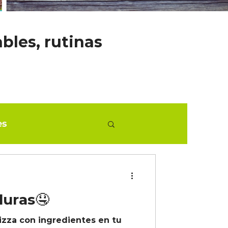
ables, rutinas
es
duras🤤
izza con ingredientes en tu