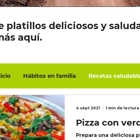
e platillos deliciosos y salud
más aquí.
icio
Hábitos en familia
Recetas saludabl
4 sept 2021
1 min de lectura
Pizza con ver
Prepara una deliciosa p