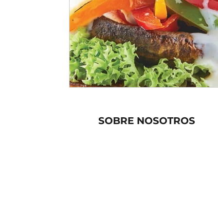
SOBRE NOSOTROS
Quiénes somos
Contacto
Eduardo C. García 193, Ca
85160 CD. Obregón, Son.,
direccion@clinicanye.co
644 1509540