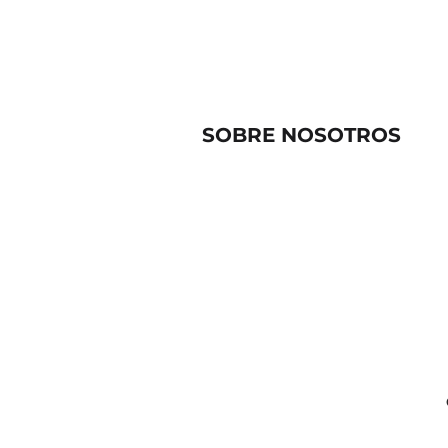
SOBRE NOSOTROS
Quiénes somos
Contacto
Eduardo C. García 193, Ca
85160 CD. Obregón, Son.,
direccion@clinicanye.co
644 1509540