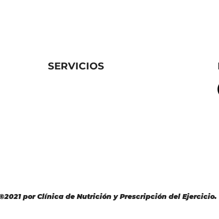
SERVICIOS
Programa Diversión, Ejercicio y
Nutrición Infantil
Programa Nutrición Empresarial en
mpestre,
Movimiento
 México
m
Programa de Nutrición
Programa de Ejercicio
©2021 por
Clínica de Nutrición y Prescripción del Ejercicio.