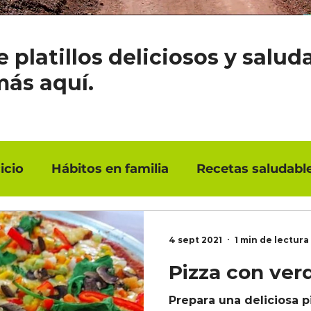
e platillos deliciosos y salud
más aquí.
icio
Hábitos en familia
Recetas saludabl
4 sept 2021
1 min de lectura
Pizza con ver
Prepara una deliciosa p