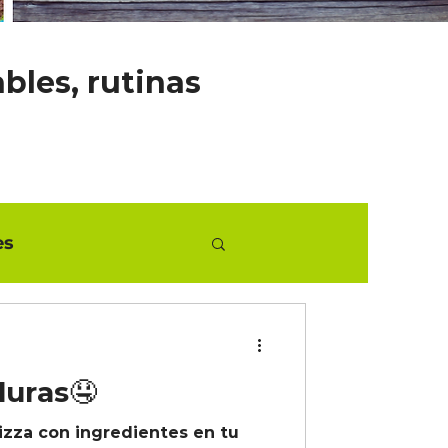
ables, rutinas
es
duras🤤
izza con ingredientes en tu