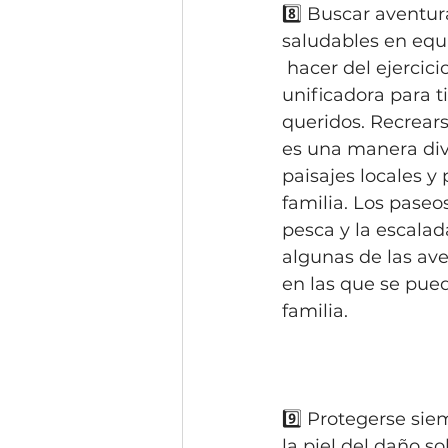
8️⃣ Buscar aventu
saludables en equ
 hacer del ejercicio una experiencia 
unificadora para ti
queridos. Recrears
es una manera dive
paisajes locales y
familia. Los paseos
pesca y la escalad
algunas de las aven
en las que se pue
familia.
9️⃣ Protegerse sie
la piel del daño s