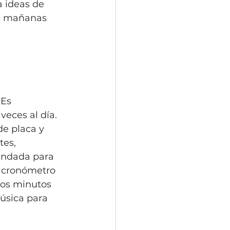
 ideas de 
n mañanas 
 Es 
veces al día. 
de placa y 
tes, 
endada para 
 cronómetro 
dos minutos 
úsica para 