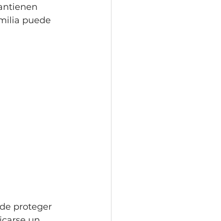
antienen 
amilia puede
 de proteger 
icarse un 