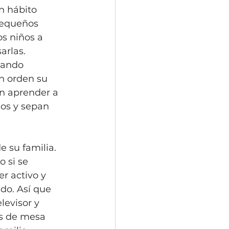
n hábito 
pequeños 
s niños a 
arlas. 
iando 
n orden su 
n aprender a 
los y sepan 
e su familia. 
 si se 
r activo y 
do. Así que 
levisor y 
os de mesa 