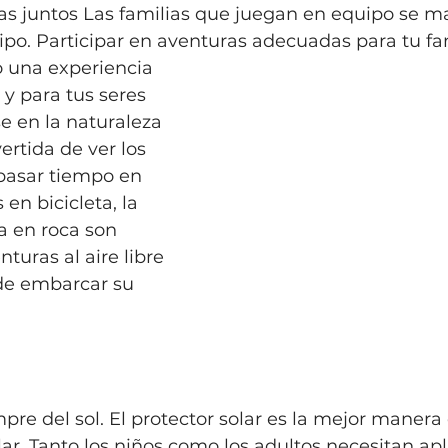
ras juntos Las familias que juegan en equipo se m
ipo. Participar en aventuras adecuadas para tu f
 y para tus seres 
e en la naturaleza 
rtida de ver los 
 pasar tiempo en 
 en bicicleta, la 
a en roca son 
turas al aire libre 
de embarcar su 
mpre del sol. El protector solar es la mejor manera
olar. Tanto los niños como los adultos necesitan apl