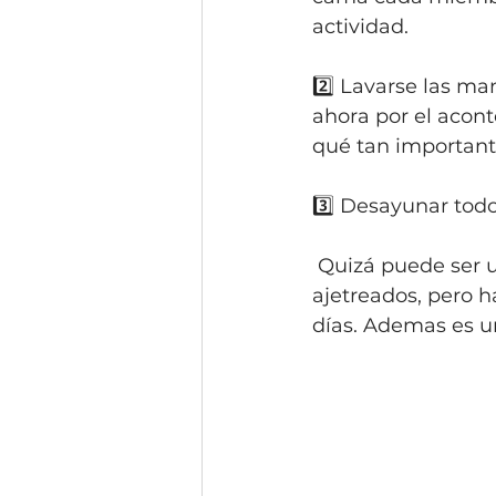
actividad.
2️⃣ Lavarse las ma
ahora por el acon
qué tan important
3️⃣ Desayunar todo
 Quizá puede ser un horario difícil y es común que se sacrifique por los días 
ajetreados, pero h
días. Ademas es u