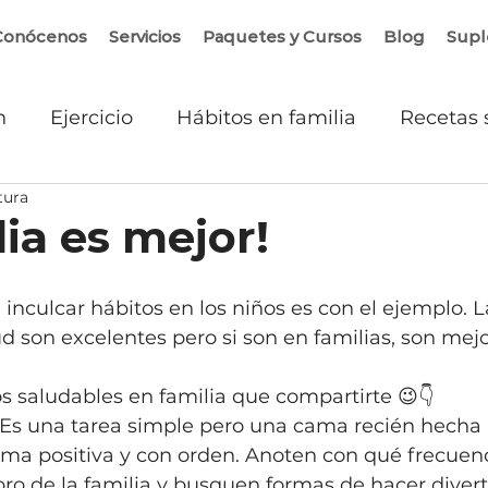
Conócenos
Servicios
Paquetes y Cursos
Blog
Sup
n
Ejercicio
Hábitos en familia
Recetas 
tura
ia es mejor!
inculcar hábitos en los niños es con el ejemplo. 
d son excelentes pero si son en familias, son mej
s saludables en familia que compartirte 😉👇
. Es una tarea simple pero una cama recién hecha
forma positiva y con orden. Anoten con qué frecuenc
 de la familia y busquen formas de hacer divert