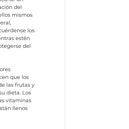
ación del 
ellos mismos 
ral, 
cuérdense los 
entras estén 
otegerse del 
ores 
cen que los 
e las frutas y 
u dieta. Los 
as vitaminas 
stán llenos 