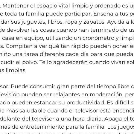
sa. Mantener el espacio vital limpio y ordenado es u
e toda tu familia puede participar. Enseña a tus 
r sus juguetes, libros, ropa y zapatos. Ayuda a lo
 de devolver las cosas cuando han terminado de us
a casa en equipo, utilizando un cronómetro y limp
s. Compitan a ver qué tan rápido pueden poner e
 niño una tarea diferente cada día para que pueda
sacudir el polvo. Te lo agradecerán cuando vivan so
s limpias.
visor. Puede consumir gran parte del tiempo libre d
levisión pueden ser relajantes en moderación, pero
o pueden estancar su productividad. Es difícil se
da más saludable cuando el televisor está encendi
elante del televisor a una hora diaria. Apaga el te
mas de entretenimiento para la familia. Los jueg