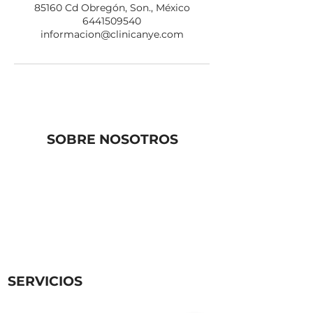
85160 Cd Obregón, Son., México
6441509540
informacion@clinicanye.com
SOBRE NOSOTROS
Quiénes somos
Contacto
Eduardo C. García 193, Campestre,
85160 CD. Obregón, Son., México
direccion@clinicanye.com
644 1509540
SERVICIOS
Programa Diversión, Ejercicio y
Nutrición Infantil