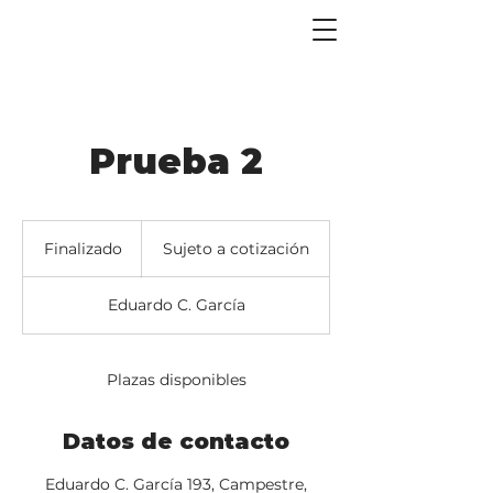
Prueba 2
Sujeto
a
Finalizado
F
Sujeto a cotización
cotización
i
n
Eduardo C. García
a
l
i
z
Plazas disponibles
a
d
o
Datos de contacto
Eduardo C. García 193, Campestre,