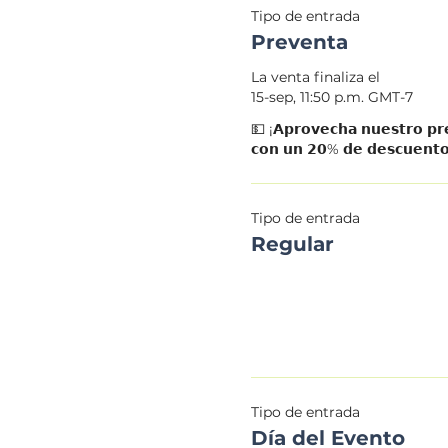
Tipo de entrada
Preventa
La venta finaliza el
15-sep, 11:50 p.m. GMT-7
💵 ¡𝗔𝗽𝗿𝗼𝘃𝗲𝗰𝗵𝗮 𝗻𝘂𝗲𝘀𝘁𝗿𝗼 𝗽𝗿𝗲
𝗰𝗼𝗻 𝘂𝗻 𝟮𝟬% 𝗱𝗲 𝗱𝗲𝘀𝗰𝘂𝗲𝗻𝘁
Tipo de entrada
Regular
Tipo de entrada
Día del Evento