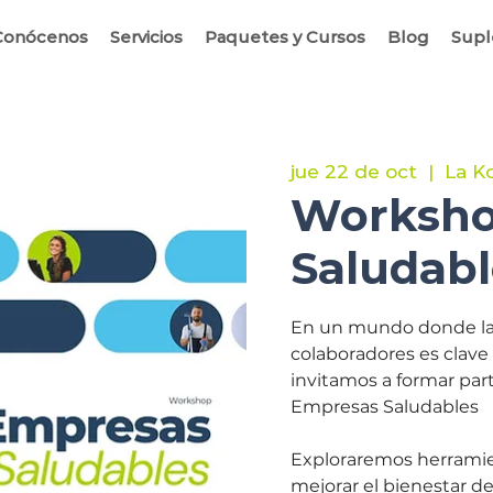
Conócenos
Servicios
Paquetes y Cursos
Blog
Sup
jue 22 de oct
  |  
La K
Worksho
Saludabl
En un mundo donde la s
colaboradores es clave 
invitamos a formar par
Empresas Saludables
Exploraremos herramien
mejorar el bienestar d