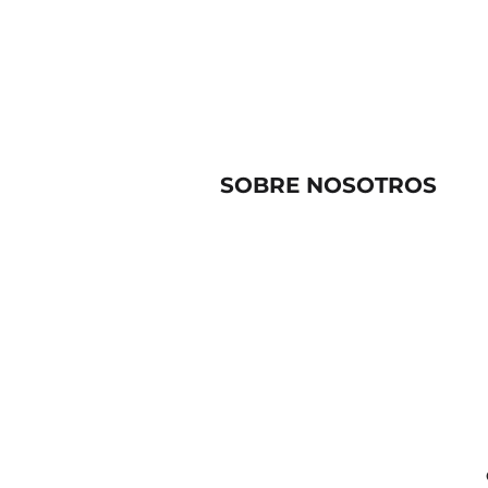
SOBRE NOSOTROS
Quiénes somos
Contacto
Eduardo C. García 193, Ca
85160 CD. Obregón, Son.,
direccion@clinicanye.co
644 1509540