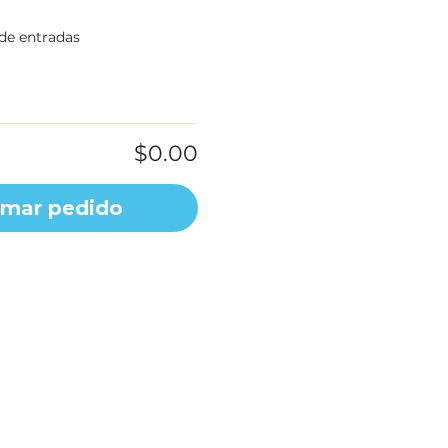
 de entradas
$0.00
rmar pedido