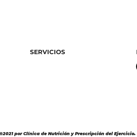
SERVICIOS
Programa Diversión, Ejercicio y
Nutrición Infantil
Programa Nutrición Empresarial en
mpestre,
Movimiento
 México
m
Programa de Nutrición
Programa de Ejercicio
©2021 por
Clínica de Nutrición y Prescripción del Ejercicio.