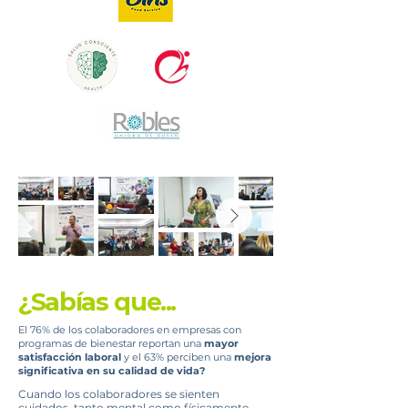
¿Sabías que...
El 76% de los colaboradores en empresas con
programas de bienestar reportan una
mayor
satisfacción laboral
y el 63% perciben una
mejora
significativa en su calidad de vida?
Cuando los colaboradores se sienten
cuidados, tanto mental como físicamente,