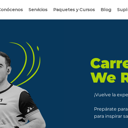
Conócenos
Servicios
Paquetes y Cursos
Blog
Sup
Carr
We R
¡Vuelve la exp
Prepárate para 
para inspirar 