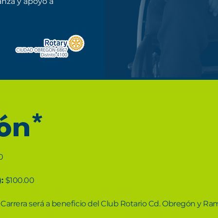
nza y apoyo a
ón*
0
):
$100.00
 Carrera será a beneficio del Club Rotario Cd. Obregón y Ra