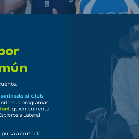
por
omún
cuenta.
destinado al Club
ando sus programas
fael
, quien enfrenta
Esclerosis Lateral
mpulsa a cruzar la