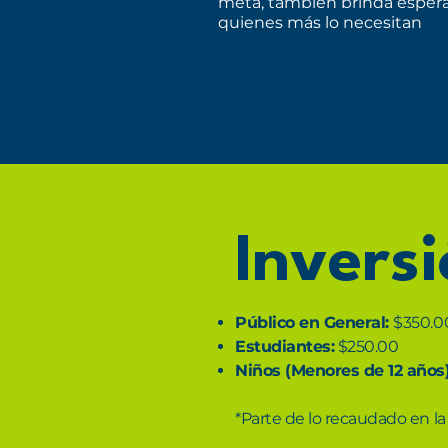
meta, también brinda espera
quienes más lo necesitan
Inversi
Público en General:
$350.0
Estudiantes:
$250.00
Niños (Menores de 12 años
*Parte de lo recaudado en la